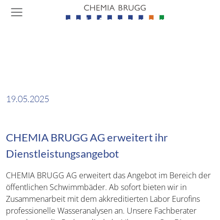
Sprung
Kopfbereich
Professionelle Wasseranalysen
Links
Logo
D
Menu
Such
Che
Navigation
Wählen Sie aus vier Analysepaketen und
Haupt
Sho
für Schwimmbäder
prüfen Sie Ihre Wasserqualität schnell,
Navigation
zuverlässig und schweizweit. Die
Untersuchungen basieren auf den
Parametern gemäss SIA 385/9.
19.05.2025
CHEMIA BRUGG AG erweitert ihr
Dienstleistungsangebot
CHEMIA BRUGG AG erweitert das Angebot im Bereich der
öffentlichen Schwimmbäder. Ab sofort bieten wir in
Zusammenarbeit mit dem akkreditierten Labor Eurofins
professionelle Wasseranalysen an. Unsere Fachberater