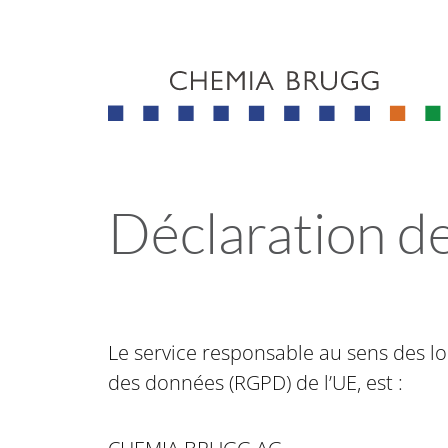
Saut
Zone
liens
en-
de
tête
navigation
Logo
Déclaration de
Le service responsable au sens des lo
des données (RGPD) de l’UE, est :