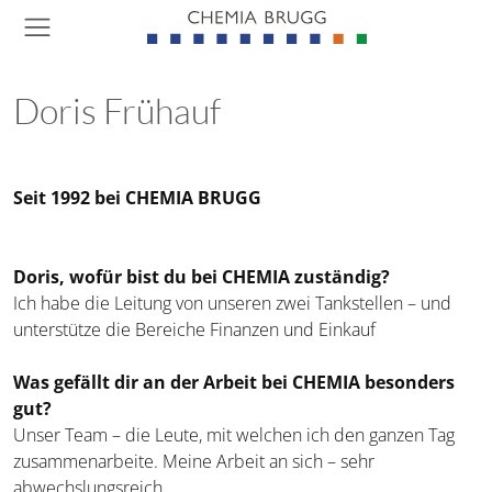
Sprung
Kopfbereich
Links
Logo
D
Menu
Such
Che
Navigation
Haupt
Sho
Navigation
Doris Frühauf
Seit 1992 bei CHEMIA BRUGG
Doris, wofür bist du bei CHEMIA zuständig?
Ich habe die Leitung von unseren zwei Tankstellen – und
unterstütze die Bereiche Finanzen und Einkauf
Was gefällt dir an der Arbeit bei CHEMIA besonders
gut?
Unser Team – die Leute, mit welchen ich den ganzen Tag
zusammenarbeite. Meine Arbeit an sich – sehr
abwechslungsreich.