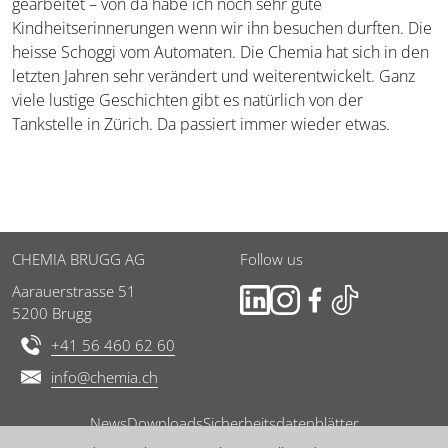
gearbeitet – von da habe ich noch sehr gute
Kindheitserinnerungen wenn wir ihn besuchen durften. Die
heisse Schoggi vom Automaten. Die Chemia hat sich in den
letzten Jahren sehr verändert und weiterentwickelt. Ganz
viele lustige Geschichten gibt es natürlich von der
Tankstelle in Zürich. Da passiert immer wieder etwas.
Fussbereich
CHEMIA BRUGG AG
Follow us
Aarauerstrasse 51
5200 Brugg
+41 56 460 62 60
info@chemia.ch
News
Downloads
Sicherheitsdatenblätter