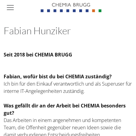
Sprung
Kopfbereich
Links
Logo
D
Menu
Such
Che
Navigation
Haupt
Sho
Navigation
Fabian Hunziker
Seit 2018 bei CHEMIA BRUGG
Fabian, wofür bist du bei CHEMIA zuständig?
Ich bin für den Einkauf verantwortlich und als Superuser für
interne IT-Angelegenheiten zuständig.
Was gefällt dir an der Arbeit bei CHEMIA besonders
gut?
Das Arbeiten in einem angenehmen und kompetenten
Team, die Offenheit gegenüber neuen Ideen sowie die
damit verbundenen Entscheidungsfreiheiten.