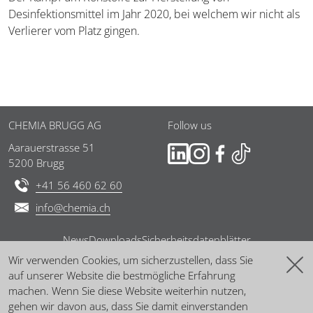
Desinfektionsmittel im Jahr 2020, bei welchem wir nicht als
Verlierer vom Platz gingen.
Fussbereich
CHEMIA BRUGG AG
Follow us
Aarauerstrasse 51
5200 Brugg
+41 56 460 62 60
info@chemia.ch
News
Downloads
Sicherheitsdatenblätter
Co
Wir verwenden Cookies, um sicherzustellen, dass Sie
AEB
AGB
Impressum
Datenschutzerklärung
auf unserer Website die bestmögliche Erfahrung
Ba
machen. Wenn Sie diese Website weiterhin nutzen,
gehen wir davon aus, dass Sie damit einverstanden
Copyright © 2026 CHEMIA BRUGG AG - Alle Rechte vorbehalten