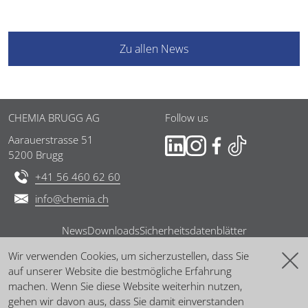
Zu allen News
Fussbereich
CHEMIA BRUGG AG
Follow us
Aarauerstrasse 51
5200 Brugg
+41 56 460 62 60
info@chemia.ch
News
Downloads
Sicherheitsdatenblätter
Co
Wir verwenden Cookies, um sicherzustellen, dass Sie
AEB
AGB
Impressum
Datenschutzerklärung
auf unserer Website die bestmögliche Erfahrung
Ba
machen. Wenn Sie diese Website weiterhin nutzen,
Copyright © 2026 CHEMIA BRUGG AG - Alle Rechte vorbehalten
gehen wir davon aus, dass Sie damit einverstanden