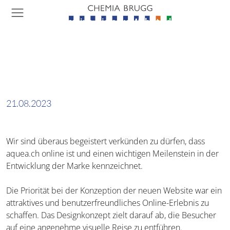
Sprung
Kopfbereich
Links
Logo
D
Menu
Such
Che
Navigation
Say hello to aquea.ch
Nun ist sie online, die neue Website der
Haupt
Sho
Qualitätsmarke AQUEA. Lesen Sie in diesem
Navigation
Beitrag welchen Mehrwert der digitale
Markenauftritt bietet und wie Endkunden
sowie auch Wiederverkäufer profitieren.
21.08.2023
Wir sind überaus begeistert verkünden zu dürfen, dass
aquea.ch online ist und einen wichtigen Meilenstein in der
Entwicklung der Marke kennzeichnet.
Die Priorität bei der Konzeption der neuen Website war ein
attraktives und benutzerfreundliches Online-Erlebnis zu
schaffen. Das Designkonzept zielt darauf ab, die Besucher
auf eine angenehme visuelle Reise zu entführen.