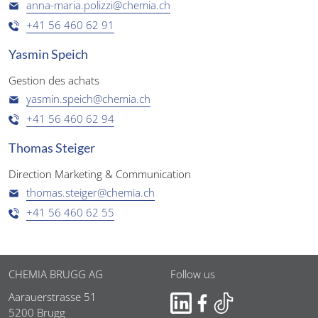
anna-maria.polizzi@chemia.ch
+41 56 460 62 91
Yasmin Speich
Gestion des achats
yasmin.speich@chemia.ch
+41 56 460 62 94
Thomas Steiger
Direction Marketing & Communication
thomas.steiger@chemia.ch
+41 56 460 62 55
Zone
CHEMIA BRUGG AG
Follow us
pied
de
Aarauerstrasse 51
page
5200 Brugg