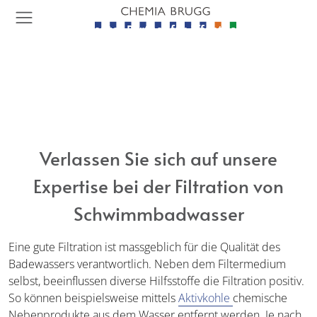
Sprung
Kopfbereich
Links
Logo
D
Menu
Such
Che
Navigation
Filtration
Als kompetenter Partner für öffentliche
Haupt
Sho
Schwimmbäder decken wir auch den Bereich
Navigation
Filtration mit innovativen Filtermedien,
effizienten Filterhilfsmitteln sowie
Filtertechnik ab.
Verlassen Sie sich auf unsere
Expertise bei der Filtration von
Schwimmbadwasser
Eine gute Filtration ist massgeblich für die Qualität des
Badewassers verantwortlich. Neben dem Filtermedium
selbst, beeinflussen diverse Hilfsstoffe die Filtration positiv.
So können beispielsweise mittels
Aktivkohle
chemische
Nebenprodukte aus dem Wasser entfernt werden. Je nach